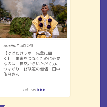
2026年07月08日
公開
【はばたけラボ 先輩に聞
く】 未来をつなぐために必要
なのは 自然からいただく力、
つながり 修験道の僧侶 田中
佑昌さん
read more