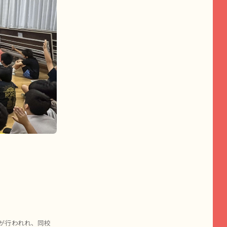
会
会が行われれ、同校