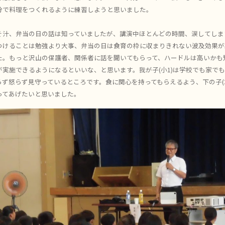
分で料理をつくれるように練習しようと思いました。
そ汁、弁当の日の話は知っていましたが、講演中ほとんどの時間、涙してしま
つけることは勉強より大事、弁当の日は食育の枠に収まりきれない波及効果が
た。もっと沢山の保護者、関係者に話を聞いてもらって、ハードルは高いかも
が実施できるようになるといいな、と思います。我が子(小1)は学校でも家で
ず怒らず見守っているところです。食に関心を持ってもらえるよう、下の子(3
ってあげたいと思いました。