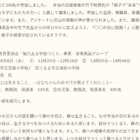
ど200名が参加しました。 弁当の日提唱者の竹下和男氏が「親子で“未来”
出す子どもたちの力～」と題して講演しました。参加した生徒、教職員、保護
ています。また、アンケートに沢山の感動の声が寄せられました。また、講演
講演会中の竹下先生からの呼びかけに応えようと、『○○の日に挑戦！』と題
、親子の感想が記されているそうです。
教育委員会「魅力ある学校づくり」事業　栄養教諭グループ

10月8日（水）　①　11時25分～12時10分　②　13時55分～14時40分

市立宮森小学校/　②うるま市立城前小学校

吾　氏

とは生きること。－はなちゃんのみそ汁が教えてくれたこと―

生、教職員、保護者　145名　②全児童、教職員、保護者名　405名
一部を紹介します。
のお父さんの話を聞いて食の大切さ、食は生きること、なぜ弁当の日があるの
の日は、生きるすべをみつけるためにあると思います。自分でつくると、食の
いないという気持ちが強くなります。そして、親への感謝の気持ちが出てきま
も感謝しながら食べようと思います。いつか自分でつくって食べるときがくる