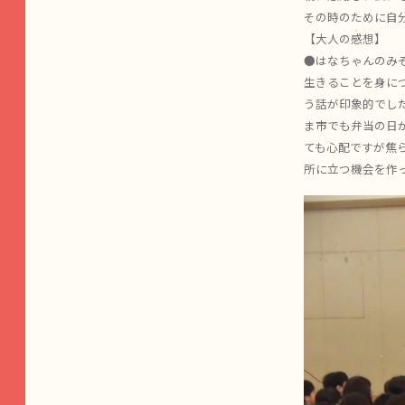
その時のために自
【大人の感想】
●はなちゃんのみ
生きることを身に
う話が印象的でし
ま市でも弁当の日
ても心配ですが焦ら
所に立つ機会を作