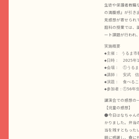
生徒や保護者教職な
の満腹感』が引き
見感想が寄せられ
庭科の授業では、
ート課題が行われ
実施概要

◆主催： うるま市
◆日時：　2025年
◆会場：　①うるま
◆講師：　安武　信
◆演題：　食べるこ
◆参加者：①56年
講演会での感想の
【児童の感想】
●今日はなちゃん
かりました。弁当
当を残すともった
親に感謝し、食に