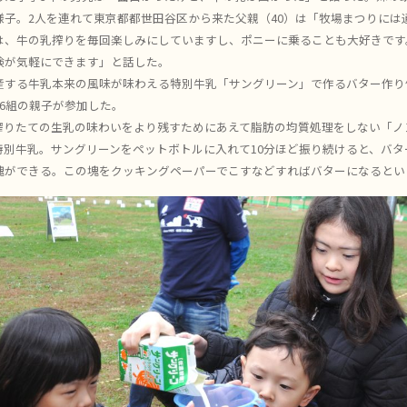
子。2人を連れて東京都都世田谷区から来た父親（40）は「牧場まつりには通
は、牛の乳搾りを毎回楽しみにしていますし、ポニーに乗ることも大好きです
験が気軽にできます」と話した。
する牛乳本来の風味が味わえる特別牛乳「サングリーン」で作るバター作り体
6組の親子が参加した。
りたての生乳の味わいをより残すためにあえて脂肪の均質処理をしない「ノ
特別牛乳。サングリーンをペットボトルに入れて10分ほど振り続けると、バタ
塊ができる。この塊をクッキングペーパーでこすなどすればバターになるとい