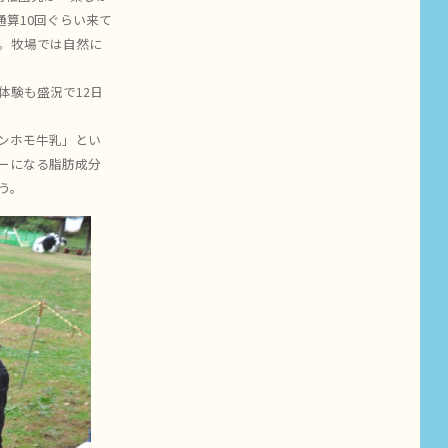
算10回ぐらい来て
。牧場では自然に
験も盛況で12日
ンホモ牛乳」とい
ーになる脂肪成分
う。