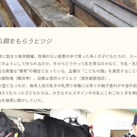
ら餌をもらうヒツジ
72年に始まり毎年開催。牧場のない風景の中で育った多くの子どもたちが、ス
どのようにして作られるのか、牛からどうやって乳を搾るのかなど、牛乳・乳
知る貴重な“食育”の機会となっている。主催は「こどもの国」を運営するこど
の国牧場（横浜市）、協賛は雪印メグミルク（東京都新宿区）。
り空となったが、毎年人気の乳牛の乳搾り体験には多くの親子連れが牛舎の前
教えてもらった子どもたちは、大きなホルスタイン牛の乳にこわごわと手を伸
先を器用に動かしていた。