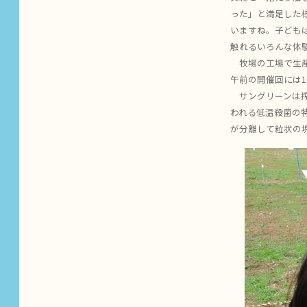
った」と満足した様
いますね。子ども
触れるいろんな体
牧場の工場で生産
午前の開催回には1
サングリーンは搾
われる低温殺菌の
が分離して粒状の