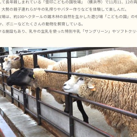
て長年親しまれている「雪印こどもの国牧場」（横浜市）で11月11、12の
、大勢の親子連れらが牛の乳搾りやバター作りなどを体験して楽しんだ。
場は、約100ヘクタールの雑木林の自然を生かした遊び場「こどもの国」の中
ほか、ポニーなどたくさんの動物を飼育している。
作る施設もあり、乳牛の生乳を使った特別牛乳「サングリーン」やソフトクリ