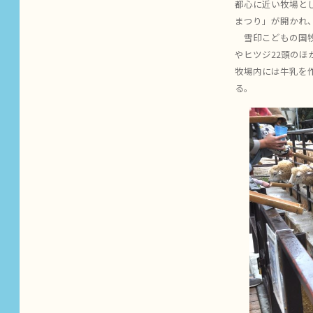
都心に近い牧場とし
まつり」が開かれ
雪印こどもの国牧
やヒツジ22頭の
牧場内には牛乳を
る。