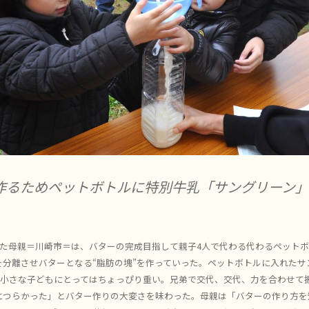
作るためペットボトルに特別牛乳「サングリーン
した母親＝川崎市＝は、バターの完成目指して親子4人で代わる代わるペット
を分離させバターとなる“脂肪の塊”を作っていった。ペットボトルに入れたサ
ル。小さな子どもにとってはちょっぴり重い。兄弟で交代、交代、力を合わせて
とつらかった」とバター作りの大変さを味わった。母親は「バターの作り方を