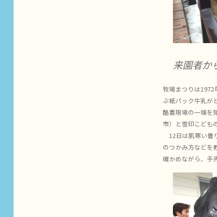
来園者か
牧場まつりは19
ぶ紙パック牛乳が
酪農現場の一端を
市）と雪印こども
12日は肌寒い曇
のつかみ方などを
確かめながら、手