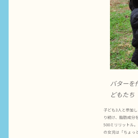
バターを
どもたち
子ども3人と参加
り続け、脂肪成分
500ミリリット
の女児は「ちょっ