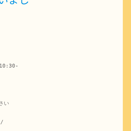
0:30-
い

/
