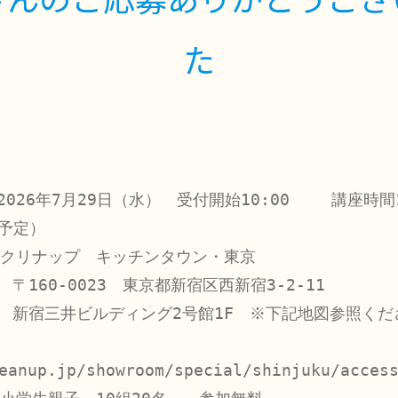
た
　

026年7月29日（水）　受付開始10:00　　 講座時間1
予定）

　クリナップ　キッチンタウン・東京

〒160-0023　東京都新宿区西新宿3-2-11 　

　新宿三井ビルディング2号館1F　※下記地図参照くださ
eanup.jp/showroom/special/shinjuku/access