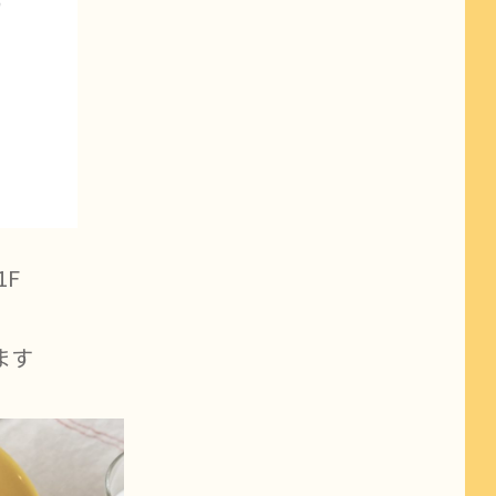
1F
ます