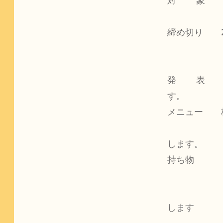
対　  象　　
締め切り　　2
             ※　申し込み多数の場合は抽
発　  表　
す。　　

メニュー　　
　　　　　　
します。

持ち物   
　　　　　　
　　　　　　
します
