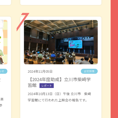
2024年11月05日
らせ
出前授業
全
【2024年度助成】立川市柴崎学
習館
レポート
2024年10月13日（日）午後 立川市 柴崎
、楽
学習館にて行われた上映会の報告です。
参