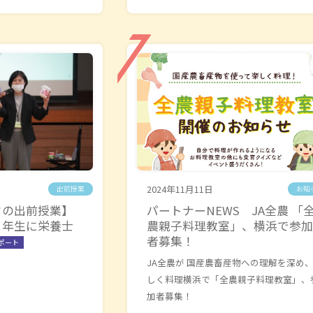
2024年11月11日
出前授業
お知
クの出前授業】
パートナーNEWS JA全農 「
１年生に栄養士
農親子料理教室」、横浜で参加
者募集！
ポート
JA全農が 国産農畜産物への理解を深め
しく料理横浜で「全農親子料理教室」、
加者募集！