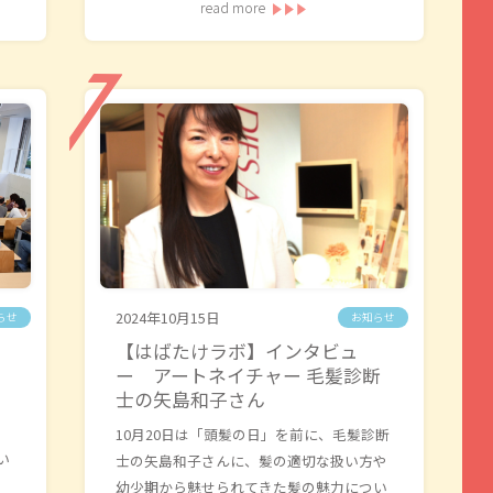
read more
2024年10月15日
らせ
お知らせ
】
【はばたけラボ】インタビュ
ー アートネイチャー 毛髪診断
士の矢島和子さん
10月20日は「頭髪の日」を前に、毛髪診断
い
士の矢島和子さんに、髪の適切な扱い方や
幼少期から魅せられてきた髪の魅力につい