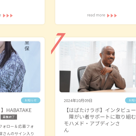
e
read more
2024年10月09日
お知らせ
お知
HABATAKE
【はばたけラボ】インタビュー
障がい者サポートに取り組む
募集終了
モハメド・アブディンさ
Sフォロー＆応募フォ
ん
保さんのサイン入り