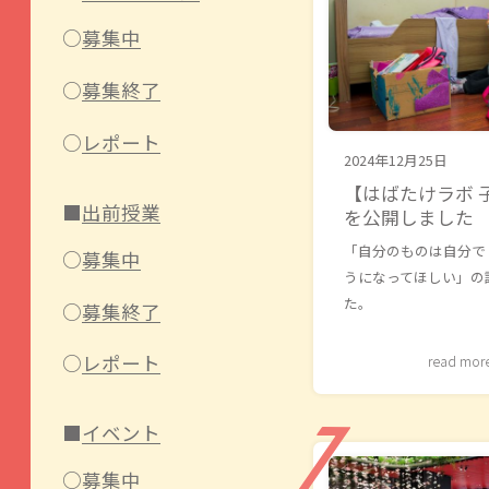
募集中
募集終了
レポート
2024年12月25日
【はばたけラボ 
出前授業
を公開しました
「自分のものは自分で
募集中
うになってほしい」の
た。
募集終了
レポート
read mor
イベント
募集中