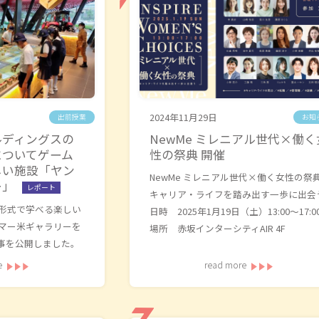
2024年11月29日
出前授業
お知
ルディングスの
NewMe ミレニアル世代×働く
についてゲーム
性の祭典 開催
しい施設「ヤン
NewMe ミレニアル世代×働く女性の祭
ー」
レポート
キャリア・ライフを踏み出す一歩に出会
形式で学べる楽しい
日時 2025年1月19日（土）13:00～17:0
マー米ギャラリーを
場所 赤坂インターシティAIR 4F
事を公開しました。
e
read more