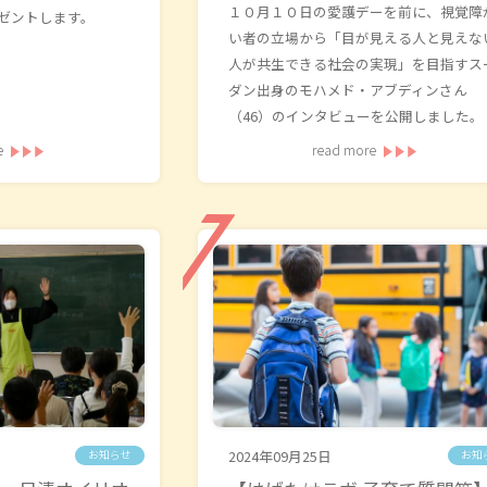
１０月１０日の愛護デーを前に、視覚障
ゼントします。
い者の立場から「目が見える人と見えな
人が共生できる社会の実現」を目指すス
ダン出身のモハメド・アブディンさん
（46）のインタビューを公開しました。
e
read more
2024年09月25日
お知らせ
お知