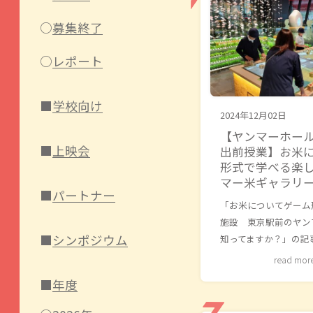
募集終了
レポート
学校向け
2024年12月02日
【ヤンマーホー
上映会
出前授業】お米
形式で学べる楽
マー米ギャラリ
パートナー
「お米についてゲーム
施設 東京駅前のヤン
シンポジウム
知ってますか？」の記
read mor
年度