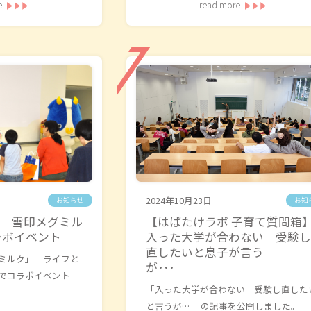
e
read more
2024年10月23日
お知らせ
お知
S 雪印メグミル
【はばたけラボ 子育て質問箱
ラボイベント
入った大学が合わない 受験し
直したいと息子が言う
ミルク」 ライフと
が･･･
でコラボイベント
「入った大学が合わない 受験し直した
と言うが… 」の記事を公開しました。