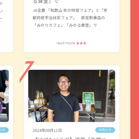
る食堂」で
が
JA全農 「和歌山 秋の味覚フェア」と「京
い
都府産宇治抹茶フェア」 直営飲食店の
ー
「みのりカフェ」「みのる食堂」で
read more
2024年09月11日
らせ
お知らせ