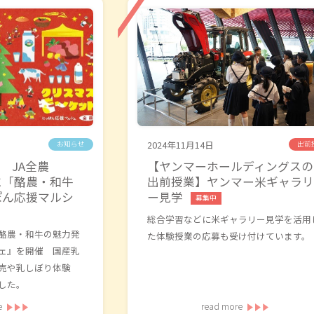
2024年11月14日
お知らせ
出前
 JA全農
【ヤンマーホールディングスの
に「酪農・和牛
出前授業】ヤンマー米ギャラリ
ぽん応援マルシ
ー見学
募集中
総合学習などに米ギャラリー見学を活用
酪農・和牛の魅力発
た体験授業の応募も受け付けています。
ェ』を開催 国産乳
売や乳しぼり体験
した。
e
read more