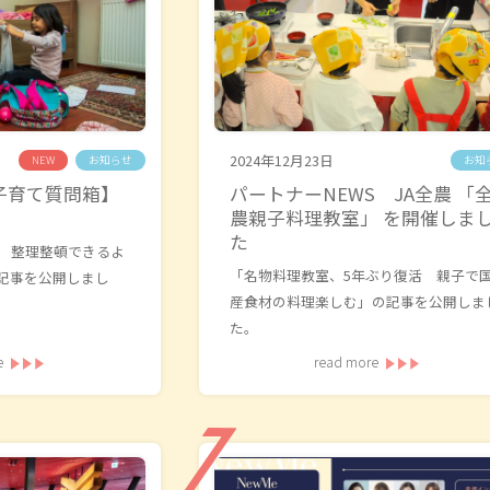
2024年12月23日
NEW
お知らせ
お知
子育て質問箱】
パートナーNEWS JA全農 「
農親子料理教室」 を開催しま
た
 整理整頓できるよ
「名物料理教室、5年ぶり復活 親子で
記事を公開しまし
産食材の料理楽しむ」の記事を公開しま
た。
e
read more