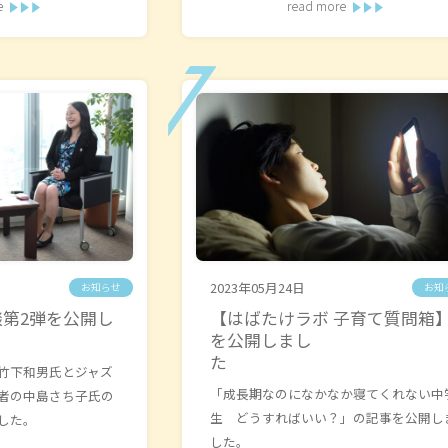
e
read more
2023年05月24日
お知らせ
お知
第2弾を公開し
【はばたけラボ 子育て質問箱
を公開しまし
た
竹下和男氏とジャズ
「成長期なのになかなか寝てくれない中
者の中島さち子氏の
生 どうすればいい？」の記事を公開し
した。
した。