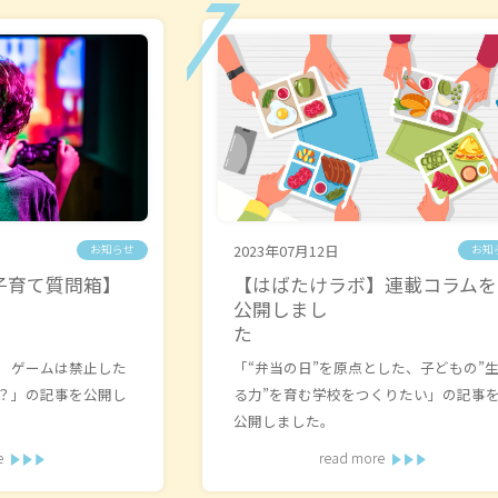
2023年07月12日
お知らせ
お知
子育て質問箱】
【はばたけラボ】連載コラムを
公開しまし
た
た
 ゲームは禁止した
「“弁当の日”を原点とした、子どもの”
？」の記事を公開し
る力”を育む学校をつくりたい」の記事
公開しました。
e
read more