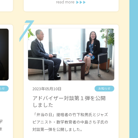
read more
2023年05月10日
らせ
お知らせ
】
アドバイザー対談第１弾を公開
しました
「弁当の日」提唱者の竹下和男氏とジャズ
学
ピアニスト・数学教育者の中島さち子氏の
ま
対談第一弾を公開しました。