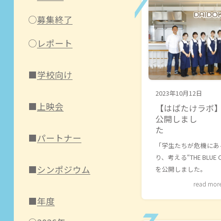
募集終了
レポート
学校向け
2023年10月12日
上映会
【はばたけラボ
公開しまし
パートナー
「学生たちが危機にあ
り、考える“THE BLUE
シンポジウム
を公開しました。
read mor
年度