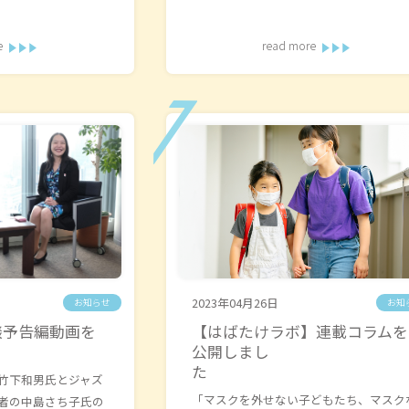
e
read more
2023年04月26日
お知らせ
お知
談予告編動画を
【はばたけラボ】連載コラムを
公開しまし
た
竹下和男氏とジャズ
「マスクを外せない子どもたち、マスク
者の中島さち子氏の