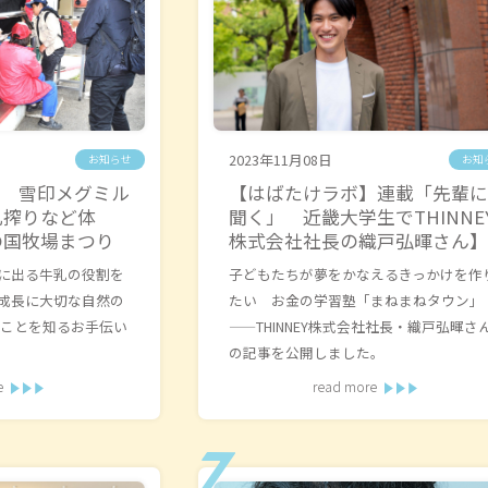
2023年11月08日
お知らせ
お知
S 雪印メグミル
【はばたけラボ】連載「先輩に
乳搾りなど体
聞く」 近畿大学生でTHINNE
の国牧場まつり
株式会社社長の織戸弘暉さん】
に出る牛乳の役割を
子どもたちが夢をかなえるきっかけを作
成長に大切な自然の
たい お金の学習塾「まねまねタウン」
うことを知るお手伝い
——THINNEY株式会社社長・織戸弘暉さ
の記事を公開しました。
e
read more