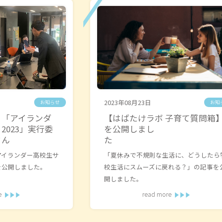
2023年08月23日
お知らせ
お知
】「アイランダ
【はばたけラボ 子育て質問箱
2023」実行委
を公開しまし
琉生さん
た
アイランダー高校生サ
「夏休みで不規則な生活に、どうしたら
を公開しました。
校生活にスムーズに戻れる？」の記事を
開しました。
e
read more