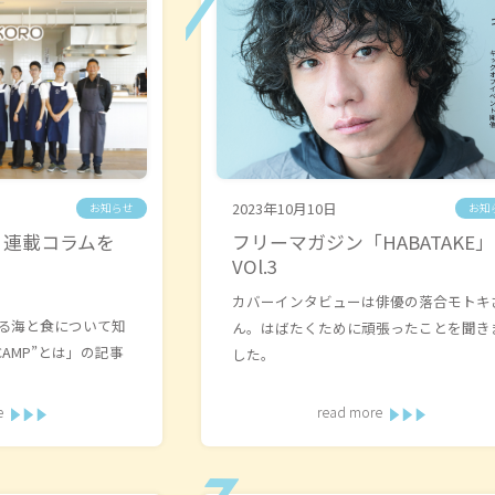
2023年10月10日
お知らせ
お知
】連載コラムを
フリーマガジン「HABATAKE」
VOl.3
た
カバーインタビューは俳優の落合モトキ
る海と食について知
ん。はばたくために頑張ったことを聞き
 CAMP”とは」の記事
した。
e
read more