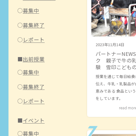
募集中
募集終了
レポート
2023年11月14日
パートナーNEW
出前授業
ク 親子で牛の
験 雪印こども
募集中
授業を通じて毎日給食
伝え、牛乳・乳製品が
募集終了
恵みである 食品とい
をしています。
レポート
read mor
イベント
募集中